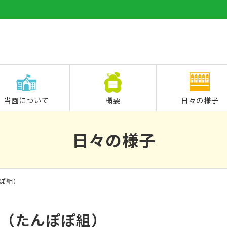
当園について
概要
日々の様子
日々の様子
んぽぽ組）
👻（たんぽぽ組）