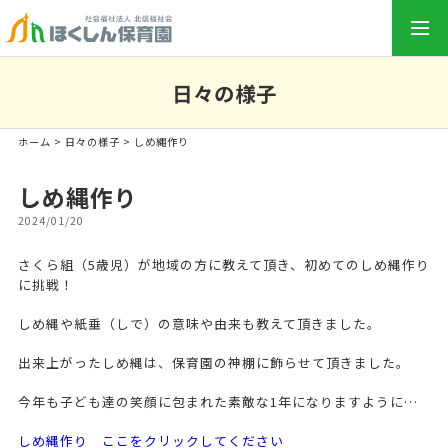
togg
navi
日々の様子
ホーム
>
日々の様子
> しめ縄作り
しめ縄作り
2024/01/20
さくら組（5歳児）が地域の方に教えて頂き、初めてのしめ縄作り
に挑戦！
しめ縄や紙垂（しで）の意味や由来も教えて頂きました。
出来上がったしめ縄は、保育園の神棚に飾らせて頂きました。
今年も子ども達の笑顔に包まれた素敵な1年になりますように…
しめ縄作り ここをクリックしてください