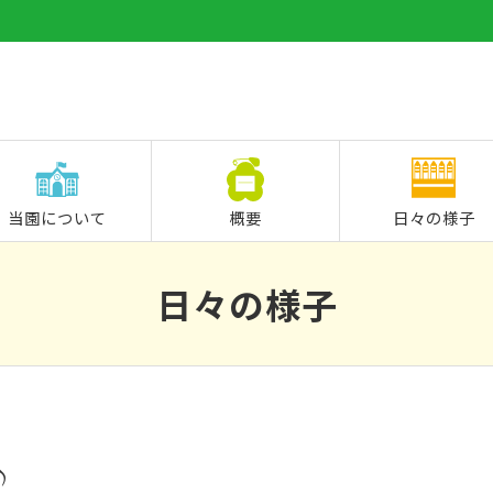
当園について
概要
日々の様子
日々の様子
♪