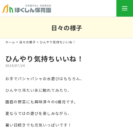
togg
navi
日々の様子
ホーム
>
日々の様子
> ひんやり気持ちいいね！
ひんやり気持ちいいね！
2024/07/24
お手でパシャパシャお水遊びはもちろん、
ひんやり冷たい氷に触れてみたり、
園庭の野菜にも興味津々の0歳児です。
夏ならではの遊びを楽しみながら、
暑い日続きでも元気いっぱいです！