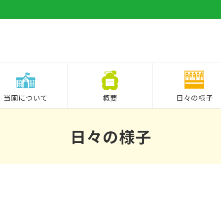
当園について
概要
日々の様子
日々の様子